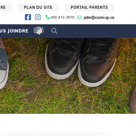
URE
PLAN DU SITE
PORTAIL PARENTS
450 472-3070
pdm@cssmi.qc.ca
US JOINDRE