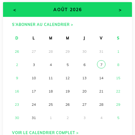
<
>
AOÛT 2026
S’ABONNER AU CALENDRIER >
D
L
M
M
J
V
S
26
27
28
29
30
31
1
2
3
4
5
6
7
8
9
10
11
12
13
14
15
16
17
18
19
20
21
22
23
24
25
26
27
28
29
30
31
1
2
3
4
5
VOIR LE CALENDRIER COMPLET >