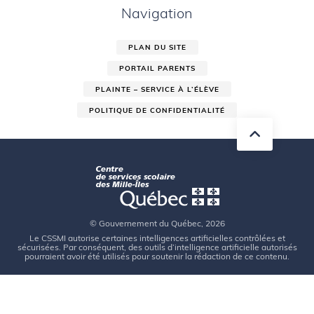
Navigation
PLAN DU SITE
PORTAIL PARENTS
PLAINTE – SERVICE À L’ÉLÈVE
POLITIQUE DE CONFIDENTIALITÉ
© Gouvernement du Québec, 2026
Le CSSMI autorise certaines intelligences artificielles contrôlées et
sécurisées. Par conséquent, des outils d’intelligence artificielle autorisés
pourraient avoir été utilisés pour soutenir la rédaction de ce contenu.