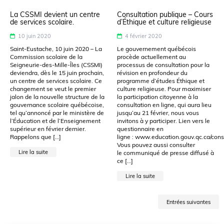
La CSSMI devient un centre
Consultation publique – Cours
de services scolaire.
d’Éthique et culture religieuse
10 juin 2020
4 février 2020
Saint-Eustache, 10 juin 2020 – La
Le gouvernement québécois
Commission scolaire de la
procède actuellement au
Seigneurie-des-Mille-Îles (CSSMI)
processus de consultation pour la
deviendra, dès le 15 juin prochain,
révision en profondeur du
un centre de services scolaire. Ce
programme d’études Éthique et
changement se veut le premier
culture religieuse. Pour maximiser
jalon de la nouvelle structure de la
la participation citoyenne à la
gouvernance scolaire québécoise,
consultation en ligne, qui aura lieu
tel qu’annoncé par le ministère de
jusqu’au 21 février, nous vous
l’Éducation et de l’Enseignement
invitons à y participer. Lien vers le
supérieur en février dernier.
questionnaire en
Rappelons que […]
ligne : www.education.gouv.qc.ca/cons
Vous pouvez aussi consulter
Lire la suite
le communiqué de presse diffusé à
ce […]
Lire la suite
Entrées suivantes