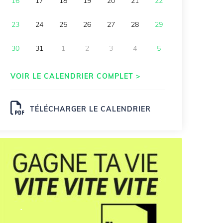
16
17
18
19
20
21
22
23
24
25
26
27
28
29
30
31
1
2
3
4
5
VOIR LE CALENDRIER COMPLET >
TÉLÉCHARGER LE CALENDRIER
.