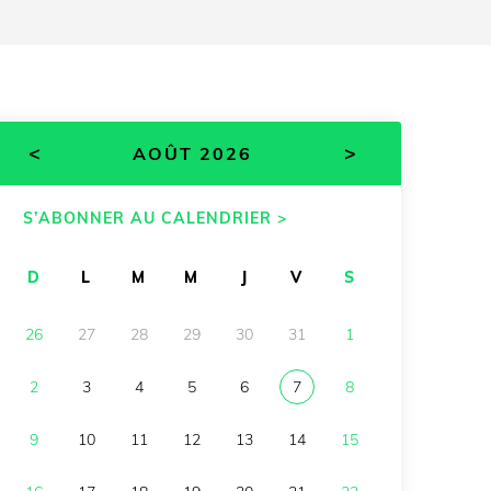
<
>
AOÛT 2026
S’ABONNER AU CALENDRIER >
D
L
M
M
J
V
S
26
27
28
29
30
31
1
2
3
4
5
6
7
8
9
10
11
12
13
14
15