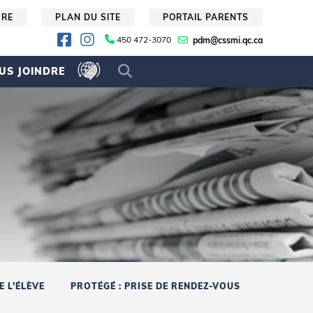
URE
PLAN DU SITE
PORTAIL PARENTS
450 472-3070
pdm@cssmi.qc.ca
US JOINDRE
 L’ÉLÈVE
PROTÉGÉ : PRISE DE RENDEZ-VOUS