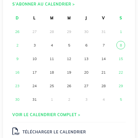
S’ABONNER AU CALENDRIER >
D
L
M
M
J
V
S
26
27
28
29
30
31
1
2
3
4
5
6
7
8
9
10
11
12
13
14
15
16
17
18
19
20
21
22
23
24
25
26
27
28
29
30
31
1
2
3
4
5
VOIR LE CALENDRIER COMPLET >
TÉLÉCHARGER LE CALENDRIER