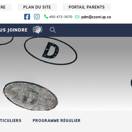
URE
PLAN DU SITE
PORTAIL PARENTS
450 472-3070
pdm@cssmi.qc.ca
US JOINDRE
TICULIERS
PROGRAMME RÉGULIER