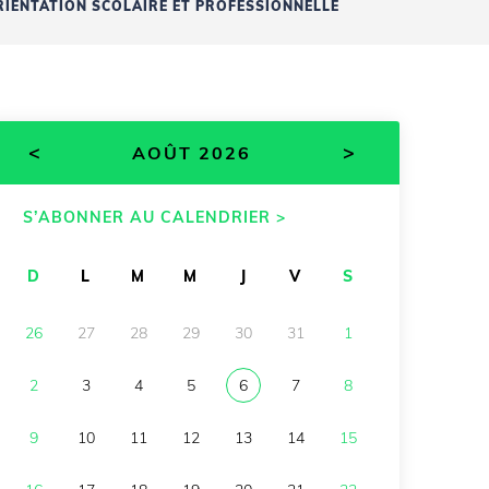
IENTATION SCOLAIRE ET PROFESSIONNELLE
<
>
AOÛT 2026
S’ABONNER AU CALENDRIER >
D
L
M
M
J
V
S
26
27
28
29
30
31
1
2
3
4
5
6
7
8
9
10
11
12
13
14
15