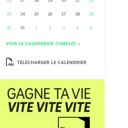
16
17
18
19
20
21
22
23
24
25
26
27
28
29
30
31
1
2
3
4
5
VOIR LE CALENDRIER COMPLET >
TÉLÉCHARGER LE CALENDRIER
.